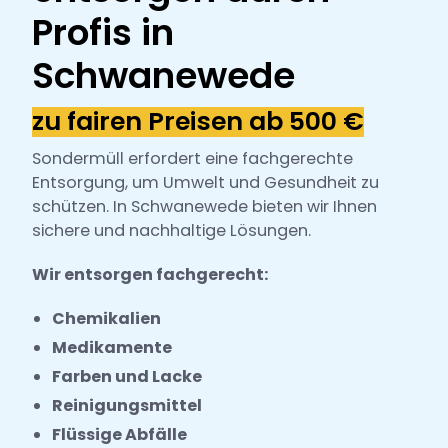
h
Profis in
l
Schwanewede
zu fairen Preisen ab 500 €
Sondermüll erfordert eine fachgerechte
Entsorgung, um Umwelt und Gesundheit zu
schützen. In Schwanewede bieten wir Ihnen
sichere und nachhaltige Lösungen.
Wir entsorgen fachgerecht:
Chemikalien
Medikamente
Farben und Lacke
Reinigungsmittel
Flüssige Abfälle