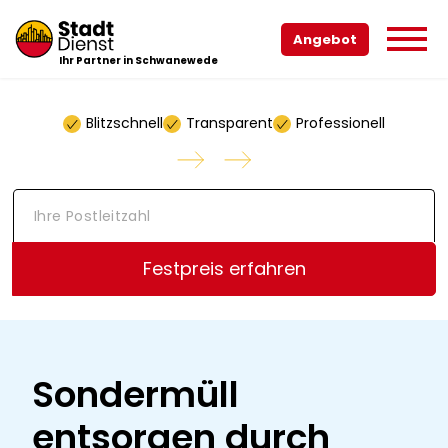
Angebot
Ihr Partner in Schwanewede
Blitzschnell
Transparent
Professionell
I
h
r
e
Festpreis erfahren
P
o
s
t
l
e
Sondermüll
i
t
entsorgen durch
z
a