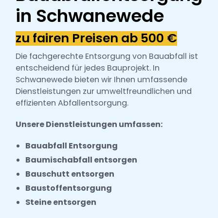
h
in Schwanewede
l
zu fairen Preisen ab 500 €
Die fachgerechte Entsorgung von Bauabfall ist
entscheidend für jedes Bauprojekt. In
Schwanewede bieten wir Ihnen umfassende
Dienstleistungen zur umweltfreundlichen und
effizienten Abfallentsorgung.
Unsere Dienstleistungen umfassen:
Bauabfall Entsorgung
Baumischabfall entsorgen
Bauschutt entsorgen
Baustoffentsorgung
Steine entsorgen