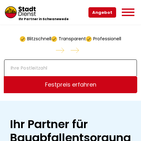
Angebot
Ihr Partner in Schwanewede
Blitzschnell
Transparent
Professionell
I
h
r
e
Festpreis erfahren
P
o
s
t
l
e
Ihr Partner für
i
t
Bauabfallentsorgung
z
a